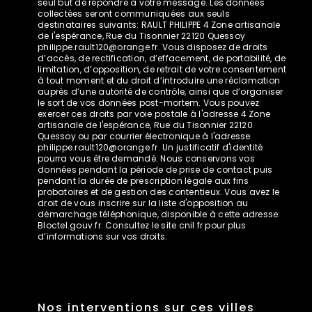
seul but de répondre à votre message. Les données
collectées seront communiquées aux seuls
destinataires suivants: RAULT PHILIPPE 4 Zone artisanale
de l'espérance, Rue du Tisonnier 22120 Quessoy
philippe.rault120@orange.fr. Vous disposez de droits
d’accès, de rectification, d’effacement, de portabilité, de
limitation, d’opposition, de retrait de votre consentement
à tout moment et du droit d’introduire une réclamation
auprès d’une autorité de contrôle, ainsi que d’organiser
le sort de vos données post-mortem. Vous pouvez
exercer ces droits par voie postale à l'adresse 4 Zone
artisanale de l'espérance, Rue du Tisonnier 22120
Quessoy ou par courrier électronique à l'adresse
philippe.rault120@orange.fr. Un justificatif d'identité
pourra vous être demandé. Nous conservons vos
données pendant la période de prise de contact puis
pendant la durée de prescription légale aux fins
probatoires et de gestion des contentieux. Vous avez le
droit de vous inscrire sur la liste d'opposition au
démarchage téléphonique, disponible à cette adresse:
Bloctel.gouv.fr
. Consultez le site cnil.fr pour plus
d’informations sur vos droits.
Nos interventions sur ces villes