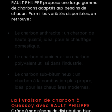
RAULT PHILIPPE propose une large gamme
de charbons adaptés aux besoins de
chacun. Parmi les variétés disponibles, on
retrouve :
Le charbon anthracite : un charbon de
haute qualité, idéal pour le chauffage
domestique.
Le charbon bitumineux : un charbon
polyvalent utilisé dans l'industrie.
Le charbon sub-bitumineux : un
charbon à la combustion plus propre,
idéal pour les chaudières modernes.
La livraison de charbon à
Quessoy avec RAULT PHILIPPE
Grâce à son réseau de distribution bien