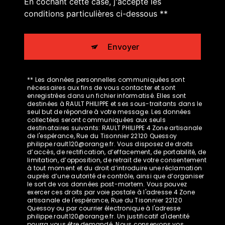
En cochant cette case, j'accepte les
conditions particulières ci-dessous **
Envoyer
** Les données personnelles communiquées sont
nécessaires aux fins de vous contacter et sont
enregistrées dans un fichier informatisé. Elles sont
destinées à RAULT PHILIPPE et ses sous-traitants dans le
seul but de répondre à votre message. Les données
collectées seront communiquées aux seuls
destinataires suivants: RAULT PHILIPPE 4 Zone artisanale
de l'espérance, Rue du Tisonnier 22120 Quessoy
philippe.rault120@orange.fr. Vous disposez de droits
d’accès, de rectification, d’effacement, de portabilité, de
limitation, d’opposition, de retrait de votre consentement
à tout moment et du droit d’introduire une réclamation
auprès d’une autorité de contrôle, ainsi que d’organiser
le sort de vos données post-mortem. Vous pouvez
exercer ces droits par voie postale à l'adresse 4 Zone
artisanale de l'espérance, Rue du Tisonnier 22120
Quessoy ou par courrier électronique à l'adresse
philippe.rault120@orange.fr. Un justificatif d'identité
pourra vous être demandé. Nous conservons vos