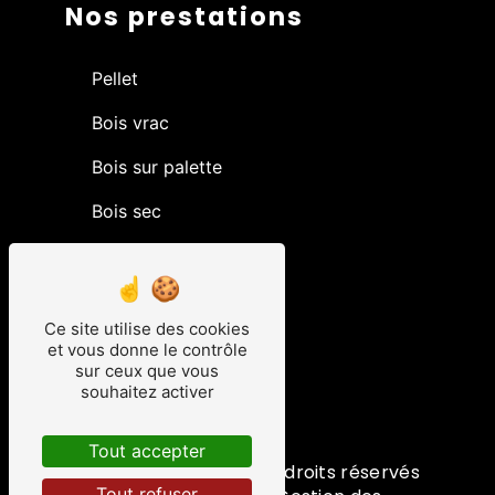
Nos prestations
Pellet
Bois vrac
Bois sur palette
Bois sec
Granulé
Livraison bois
Ce site utilise des cookies
Charbon
et vous donne le contrôle
sur ceux que vous
Piveteau bois
souhaitez activer
Bois de chauffage
Tout accepter
©
Vistalid
- 2026 - Tous droits réservés
Tout refuser